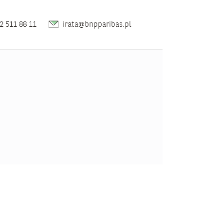
2 511 88 11
irata@bnpparibas.pl