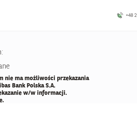
+48 2
m:
ane
 nie ma możliwości przekazania
bas Bank Polska S.A.
ekazanie w/w informacji.
e.