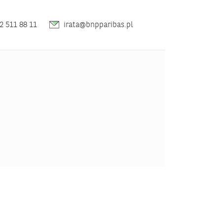
2 511 88 11
irata@bnpparibas.pl