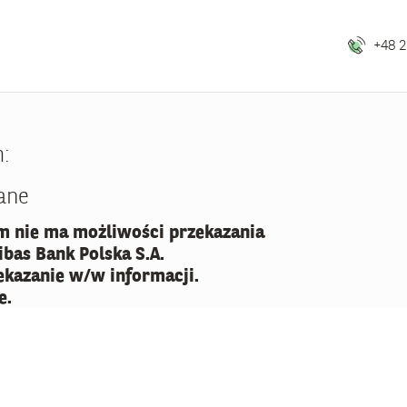
+48 2
m:
ane
 nie ma możliwości przekazania
bas Bank Polska S.A.
ekazanie w/w informacji.
e.